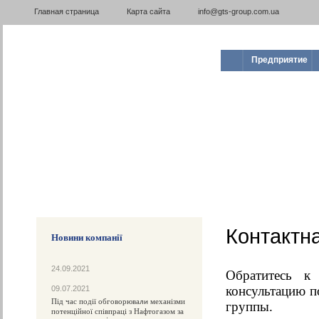
Главная страница
Карта сайта
info@gts-group.com.ua
Предприятие
Контактн
Новини компанії
24.09.2021
Обратитесь к
консультацию п
09.07.2021
Під час події обговорюва
механізми
ли
группы.
потенційної співпраці з Нафтогазом за