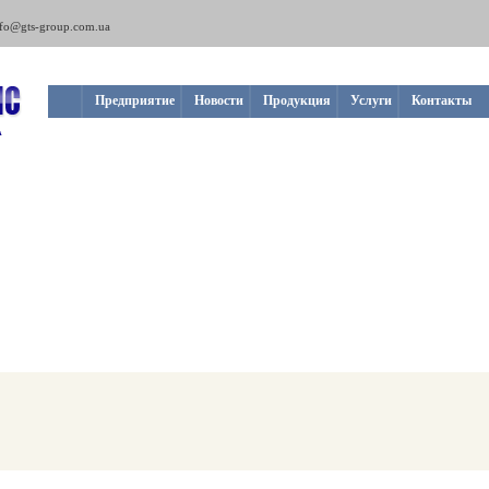
nfo@gts-group.com.ua
Предприятие
Новости
Продукция
Услуги
Контакты