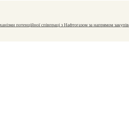
анізми потенційної співпраці з Нафтогазом за напрямом закупів